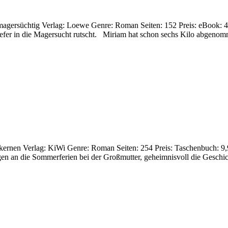
st magersüchtig Verlag: Loewe Genre: Roman Seiten: 152 Preis: eBook
efer in die Magersucht rutscht. Miriam hat schon sechs Kilo abgenomm
ernen Verlag: KiWi Genre: Roman Seiten: 254 Preis: Taschenbuch: 9,9
 an die Sommerferien bei der Groß­mutter, geheimnisvoll die Geschich