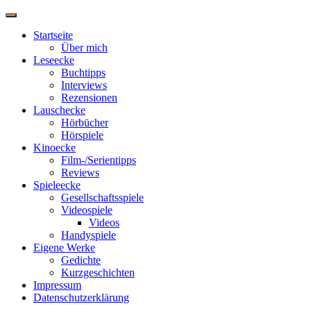
Navigation
umschalten
Startseite
Über mich
Leseecke
Buchtipps
Interviews
Rezensionen
Lauschecke
Hörbücher
Hörspiele
Kinoecke
Film-/Serientipps
Reviews
Spieleecke
Gesellschaftsspiele
Videospiele
Videos
Handyspiele
Eigene Werke
Gedichte
Kurzgeschichten
Impressum
Datenschutzerklärung