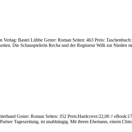
ten Verlag: Bastei Lübbe Genre: Roman Seiten: 463 Preis: Taschenbuch:
keiten. Die Schauspielerin Recha und der Regisseur Willi zur Nieden s
: Luchterhand Genre: Roman Seiten: 352 Preis:Hardcover:22,00 // eBoo
ine Pariser Tageszeitung, ist unabhängig. Mit ihrem Ehemann, einem Chir