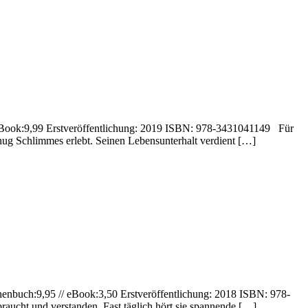
// eBook:9,99 Erstveröffentlichung: 2019 ISBN: 978-3431041149 Für
enug Schlimmes erlebt. Seinen Lebensunterhalt verdient […]
chenbuch:9,95 // eBook:3,50 Erstveröffentlichung: 2018 ISBN: 978-
raucht und verstanden. Fast täglich hört sie spannende […]