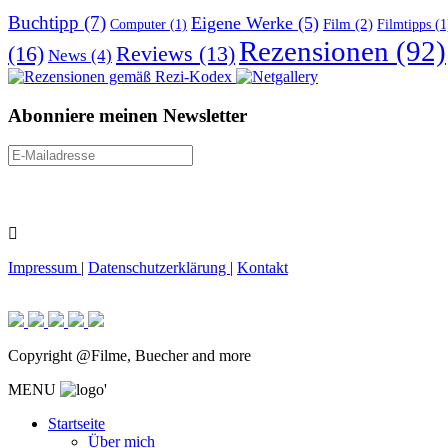
Buchtipp
(7)
Eigene Werke
(5)
Film
(2)
Computer
(1)
Filmtipps
(1
Rezensionen
(92)
(16)
Reviews
(13)
News
(4)
Abonniere meinen Newsletter
Impressum
|
Datenschutzerklärung
|
Kontakt
Copyright @Filme, Buecher and more
MENU
'
Startseite
Über mich