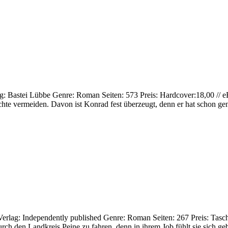
erlag: Bastei Lübbe Genre: Roman Seiten: 573 Preis: Hardcover:18,00 
echte vermeiden. Davon ist Konrad fest überzeugt, denn er hat schon g
l Verlag: Independently published Genre: Roman Seiten: 267 Preis: Tas
ch den Landkreis Peine zu fahren, denn in ihrem Job fühlt sie sich geb