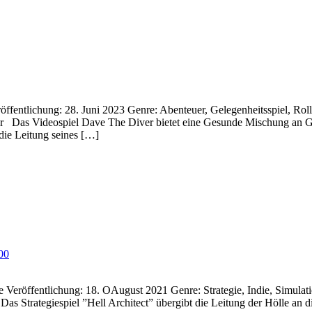
chung: 28. Juni 2023 Genre: Abenteuer, Gelegenheitsspiel, Rollen
er Das Videospiel Dave The Diver bietet eine Gesunde Mischung an G
ie Leitung seines […]
00
eröffentlichung: 18. OAugust 2021 Genre: Strategie, Indie, Simulatio
 Strategiespiel ”Hell Architect” übergibt die Leitung der Hölle an di