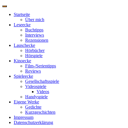
Navigation
umschalten
Startseite
Über mich
Leseecke
Buchtipps
Interviews
Rezensionen
Lauschecke
Hörbücher
Hörspiele
Kinoecke
Film-/Serientipps
Reviews
Spieleecke
Gesellschaftsspiele
Videospiele
Videos
Handyspiele
Eigene Werke
Gedichte
Kurzgeschichten
Impressum
Datenschutzerklärung