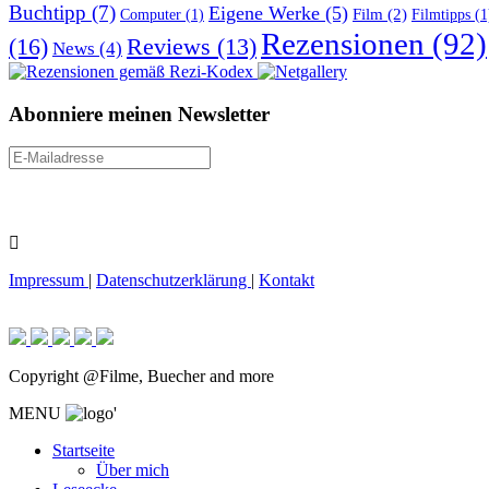
Buchtipp
(7)
Eigene Werke
(5)
Film
(2)
Computer
(1)
Filmtipps
(1
Rezensionen
(92)
(16)
Reviews
(13)
News
(4)
Abonniere meinen Newsletter
Impressum
|
Datenschutzerklärung
|
Kontakt
Copyright @Filme, Buecher and more
MENU
'
Startseite
Über mich