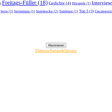
Freitags-Füller
(18)
Interview
Gedichte
(4)
)
Hörspiele
(1)
Top 3
(3)
Spieleecke
(2)
Serie
(1)
Serientipps
(1)
Spieletest
(1)
Uncategoriz
Datenschutzerklärung