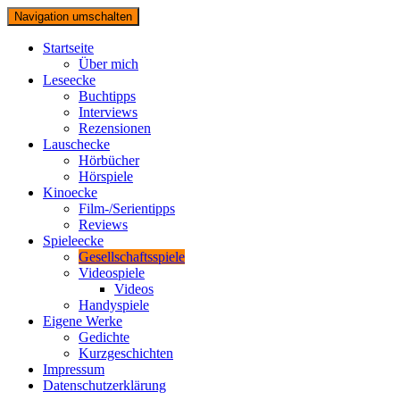
Navigation umschalten
Startseite
Über mich
Leseecke
Buchtipps
Interviews
Rezensionen
Lauschecke
Hörbücher
Hörspiele
Kinoecke
Film-/Serientipps
Reviews
Spieleecke
Gesellschaftsspiele
Videospiele
Videos
Handyspiele
Eigene Werke
Gedichte
Kurzgeschichten
Impressum
Datenschutzerklärung