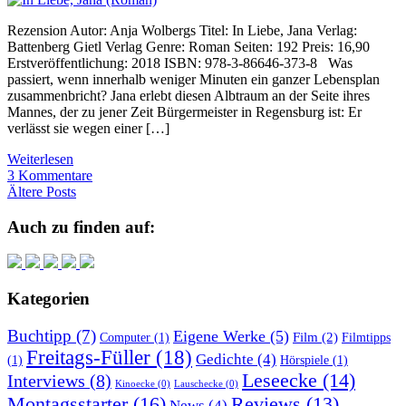
Rezension Autor: Anja Wolbergs Titel: In Liebe, Jana Verlag:
Battenberg Gietl Verlag Genre: Roman Seiten: 192 Preis: 16,90
Erstveröffentlichung: 2018 ISBN: 978-3-86646-373-8 Was
passiert, wenn innerhalb weniger Minuten ein ganzer Lebensplan
zusammenbricht? Jana erlebt diesen Albtraum an der Seite ihres
Mannes, der zu jener Zeit Bürgermeister in Regensburg ist: Er
verlässt sie wegen einer […]
Weiterlesen
3 Kommentare
Beitragsnavigation
Ältere Posts
Auch zu finden auf:
Kategorien
Buchtipp
(7)
Eigene Werke
(5)
Film
(2)
Computer
(1)
Filmtipps
Freitags-Füller
(18)
Gedichte
(4)
(1)
Hörspiele
(1)
Leseecke
(14)
Interviews
(8)
Kinoecke
(0)
Lauschecke
(0)
Montagsstarter
(16)
Reviews
(13)
News
(4)