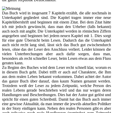
Das Buch wird in insgesamt 7 Kapiteln erzählt, die alle nochmals in
Unterkapitel gegliedert sind. Die Kapitel tragen immer eine neue
Kapitelübershrift und beginnen mit einem Zitat. Bei dem Zitat hätte
ich mir jedoch gewünscht, dass man den Urheber (falls bekannt)
auch noch mit angibt. Die Unterkapitel werden in römischen Ziffern
angegeben und beginnen bei jedem neuen Kapitel mit 1. Dies sorgt
für eine gute Übersicht beim Lesen. Dadurch das die Unterkapitel
auch nicht recht lang sind, lässt sich das Buch gut zwischendurch
lesen, ohne das der Leser den Anschluss verliert. Leider können die
vielen Unterbrechungen aber auch dafür sorgen, dass man,
besonders als recht schneller Leser, beim Lesen etwas aus dem Fluss
geraten kann.
Zu Beginn des Buches wird dem Leser recht schnell klar, worum es
in diesem Buch geht. Dabei trifft er auch auf Charaktere, die Ihm
aus dem realen Leben bekannt vorkommen. Dabei achtet der Autor
das ganze Buch über darauf, dass kaum Namen genannt werden.
Trotzdem weiß der Leser zu jedem Zeitpunkt, welche Person des
realen Lebens gerade beschrieben wird und das nur wegen deren
Handlungen und Beschreibungen. Dies hat der Autor gut gelöst und
spricht für einen guten Schreibstil. Damit hat das Buch auch immer
eine gewisse Aktualität, da man immer die jeweils aktuellen Politiker
in der Story einfügen kann. Neben den realen Personen gibt es aber
auch teilweise noch reale Handlungen (zumindest zum Zeitpunkt