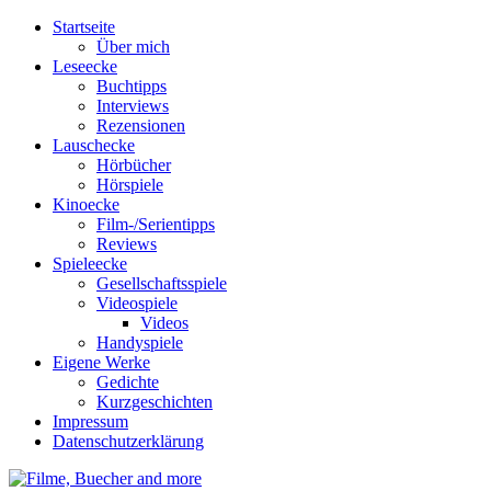
Startseite
Über mich
Leseecke
Buchtipps
Interviews
Rezensionen
Lauschecke
Hörbücher
Hörspiele
Kinoecke
Film-/Serientipps
Reviews
Spieleecke
Gesellschaftsspiele
Videospiele
Videos
Handyspiele
Eigene Werke
Gedichte
Kurzgeschichten
Impressum
Datenschutzerklärung