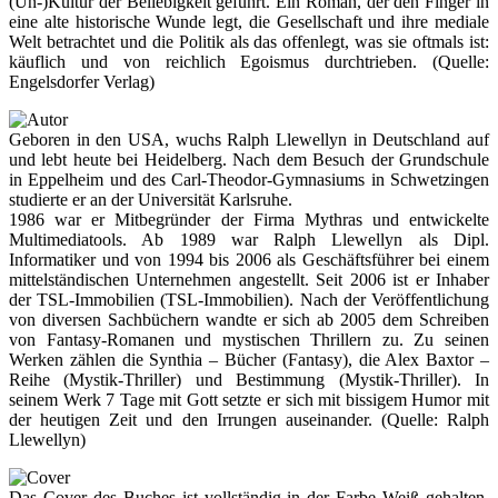
(Un-)Kultur der Beliebigkeit geführt. Ein Roman, der den Finger in
eine alte historische Wunde legt, die Gesellschaft und ihre mediale
Welt betrachtet und die Politik als das offenlegt, was sie oftmals ist:
käuflich und von reichlich Egoismus durchtrieben. (Quelle:
Engelsdorfer Verlag)
Geboren in den USA, wuchs Ralph Llewellyn in Deutschland auf
und lebt heute bei Heidelberg. Nach dem Besuch der Grundschule
in Eppelheim und des Carl-Theodor-Gymnasiums in Schwetzingen
studierte er an der Universität Karlsruhe.
1986 war er Mitbegründer der Firma Mythras und entwickelte
Multimediatools. Ab 1989 war Ralph Llewellyn als Dipl.
Informatiker und von 1994 bis 2006 als Geschäftsführer bei einem
mittelständischen Unternehmen angestellt. Seit 2006 ist er Inhaber
der TSL-Immobilien (TSL-Immobilien). Nach der Veröffentlichung
von diversen Sachbüchern wandte er sich ab 2005 dem Schreiben
von Fantasy-Romanen und mystischen Thrillern zu. Zu seinen
Werken zählen die Synthia – Bücher (Fantasy), die Alex Baxtor –
Reihe (Mystik-Thriller) und Bestimmung (Mystik-Thriller). In
seinem Werk 7 Tage mit Gott setzte er sich mit bissigem Humor mit
der heutigen Zeit und den Irrungen auseinander. (Quelle: Ralph
Llewellyn)
Das Cover des Buches ist vollständig in der Farbe Weiß gehalten.