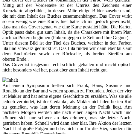
Mittig auf der Vorderseite ist der Umriss des Zeichens einer
Kreuzkarte abgebildet, in dessen Mitte einige Bilder zusehen sind,
die mit dem Inhalt des Buches zusammenhängen. Das Cover wirkt
so ein wenig wie eine Karte, hier hätte ich mir jedoch gewünscht,
dass man das Cover genau wie eine Karte gestaltet hätte. Die Karten
Optik passt dabei gut zum Inhalt, da die Charaktere mit Ihrem Plan
auch zu Pokern beginnen (Pokern gegen die Zeit und Ihre Gegner).
Unter diesem Bild ist der Titel des Buches, welcher in den Farben
lila und schwarz gedruckt ist. Das Lila finden wir dann ebenfalls auf
dem Buchrücken sowie der Rückseite, als breiten Streifen am
oberen Ende..
Das Cover ist insgesamt recht schlicht gehalten und macht optisch
nicht besonders viel her, passt aber zum Inhalt recht gut.
Auf einem Symposium treffen sich Frank, Hans, Susanne und
Ronaldo an der Bar und werden spontan zu Freunden. Jeder der vier
ist Makler und hat seine eigene Geschichte zu erzählen. Was sie alle
jedoch verbindet, ist der Gedanke, als Makler nicht den besten Ruf
zu genießen, was laut deren Meinung an der Politik liegt. Am
nächsten Morgen werden alle nach einer langen Nacht wach und
können sich nur schwer an das erinnern, was sie letzte Nacht
getrieben haben. Schnell wird dann aber klar, Ihre Aktion der letzten
Nacht hat große Folgen und das nicht nur für die Vier, sondern für
die ganze Republik Deutschlands.