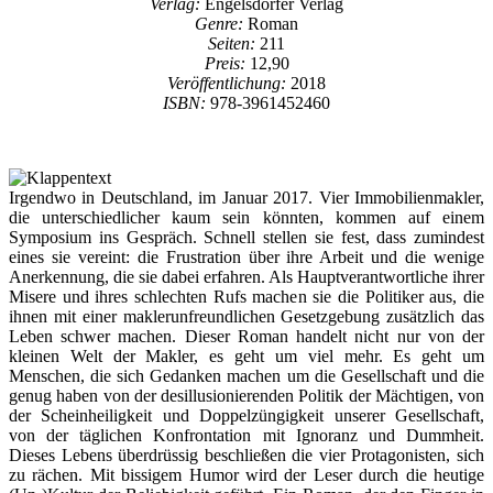
Verlag:
Engelsdorfer Verlag
Genre:
Roman
Seiten:
211
Preis:
12,90
Veröffentlichung:
2018
ISBN:
978-3961452460
Irgendwo in Deutschland, im Januar 2017. Vier Immobilienmakler,
die unterschiedlicher kaum sein könnten, kommen auf einem
Symposium ins Gespräch. Schnell stellen sie fest, dass zumindest
eines sie vereint: die Frustration über ihre Arbeit und die wenige
Anerkennung, die sie dabei erfahren. Als Hauptverantwortliche ihrer
Misere und ihres schlechten Rufs machen sie die Politiker aus, die
ihnen mit einer maklerunfreundlichen Gesetzgebung zusätzlich das
Leben schwer machen. Dieser Roman handelt nicht nur von der
kleinen Welt der Makler, es geht um viel mehr. Es geht um
Menschen, die sich Gedanken machen um die Gesellschaft und die
genug haben von der desillusionierenden Politik der Mächtigen, von
der Scheinheiligkeit und Doppelzüngigkeit unserer Gesellschaft,
von der täglichen Konfrontation mit Ignoranz und Dummheit.
Dieses Lebens überdrüssig beschließen die vier Protagonisten, sich
zu rächen. Mit bissigem Humor wird der Leser durch die heutige