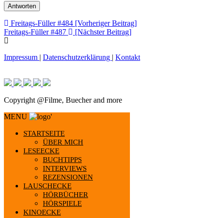
Beitragsnavigation
Freitags-Füller #484 [Vorheriger Beitrag]
Freitags-Füller #487
[Nächster Beitrag]
Impressum
|
Datenschutzerklärung
|
Kontakt
Copyright @Filme, Buecher and more
MENU
'
STARTSEITE
ÜBER MICH
LESEECKE
BUCHTIPPS
INTERVIEWS
REZENSIONEN
LAUSCHECKE
HÖRBÜCHER
HÖRSPIELE
KINOECKE