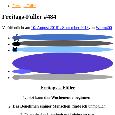
Freitags-Füller
Freitags-Füller #484
Veröffentlicht am
10. August 2018
1. September 2018
von
Wurm400
Freitags – Füller
1. Jetzt kann
das Wochenende beginnen
.
2.
Das Benehmen einiger Menschen, finde ich
unmöglich.
3. Es macht Spaß,
einfach mal nichts zu tun
.