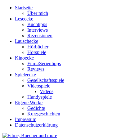
Startseite
Über mich
Leseecke
Buchtipps
Interviews
Rezensionen
Lauschecke
Hörbücher
Hörspiele
Kinoecke
Film-/Serientipps
Reviews
Spieleecke
Gesellschaftsspiele
Videospiele
Videos
Handyspiele
Eigene Werke
Gedichte
Kurzgeschichten
Impressum
Datenschutzerklärung