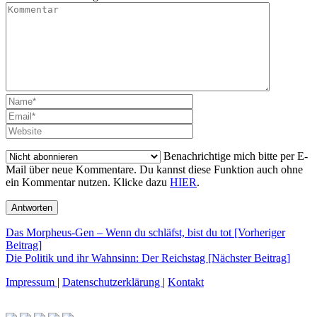
Benachrichtige mich bitte per E-
Mail über neue Kommentare. Du kannst diese Funktion auch ohne
ein Kommentar nutzen. Klicke dazu
HIER
.
Beitragsnavigation
Das Morpheus-Gen – Wenn du schläfst, bist du tot [Vorheriger
Beitrag]
Die Politik und ihr Wahnsinn: Der Reichstag
[Nächster Beitrag]
Impressum
|
Datenschutzerklärung
|
Kontakt