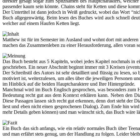
direkter gesagt sogar zum Spitznamen des Hauptcharakters, welcher
passender kaum sein könnte. Chains steht für Ketten und diese komme
Der Untertitel ist dann jedoch in Weiß gedruckt, wobei das Wort “nic
Buch allgegenwärtig. Beim lesen des Buches wird auch schnell deutl
welcher auf einem Haufen Ketten liegt.
Matthew ist für im Semester im Ausland und wohnt dort mit anderen P
machen das Zusammenleben zu einer Herausforderung, allen voran sei
Das Buch besteht aus 5 Kapiteln, wobei jedes Kapitel nochmals in ein
geschrieben. Ein neuer Abschnitt beginnt immer mit 3 Kreisen (eventu
Der Schreibstil des Autors ist sehr detailliert und flüssig zu lesen,
motiviert ist, weiterzulesen, um alles über die jeweiligen Personen 
im Hinblick auf die beiden Hauptcharaktere und Ihre Hintergründe.
Manchmal wird im Buch Englisch gesprochen, was besonders zum Han
Bedeutung recht gut aus dem Kontext erklären kann. Neben den Di
Diese Passagen lassen sich recht gut erkennen, denn dort steht der D
liest und eben nicht einen gesprochenen Dialog). Zum Ende hin wird 
mehr Details geben können) und man wünscht sich, das Buch wäre län
Ein Buch das sich anfangs, wie ein relativ normales Buch über Teena
und man erfährt stets genug, um der Handlung zu folgen. Leider bleib