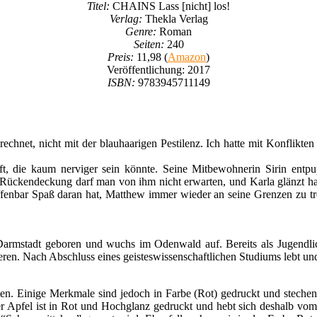
Titel:
CHAINS Lass [nicht] los!
Verlag:
Thekla Verlag
Genre:
Roman
Seiten:
240
Preis:
11,98 (
Amazon
)
Veröffentlichung: 2017
ISBN:
9783945711149
echnet, nicht mit der blauhaarigen Pestilenz. Ich hatte mit Konflik
, die kaum nerviger sein könnte. Seine Mitbewohnerin Sirin entpup
Rückendeckung darf man von ihm nicht erwarten, und Karla glänzt ha
offenbar Spaß daran hat, Matthew immer wieder an seine Grenzen zu t
armstadt geboren und wuchs im Odenwald auf. Bereits als Jugendli
en. Nach Abschluss eines geisteswissenschaftlichen Studiums lebt und 
en. Einige Merkmale sind jedoch in Farbe (Rot) gedruckt und stechen 
ser Apfel ist in Rot und Hochglanz gedruckt und hebt sich deshalb vo