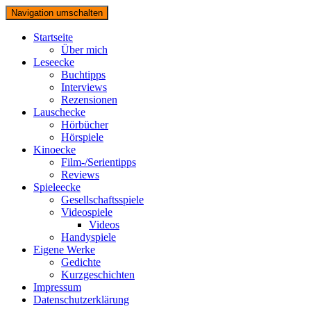
Navigation umschalten
Startseite
Über mich
Leseecke
Buchtipps
Interviews
Rezensionen
Lauschecke
Hörbücher
Hörspiele
Kinoecke
Film-/Serientipps
Reviews
Spieleecke
Gesellschaftsspiele
Videospiele
Videos
Handyspiele
Eigene Werke
Gedichte
Kurzgeschichten
Impressum
Datenschutzerklärung