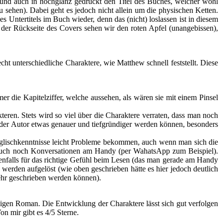
 und auch in hochglanz gedruckt den Titel des Buches, welcher wohl
 sehen). Dabei geht es jedoch nicht allein um die physischen Ketten.
 Untertitels im Buch wieder, denn das (nicht) loslassen ist in diesem
 der Rückseite des Covers sehen wir den roten Apfel (unangebissen),
t unterschiedliche Charaktere, wie Matthew schnell feststellt. Diese
er die Kapitelziffer, welche aussehen, als wären sie mit einem Pinsel
kteren. Stets wird so viel über die Charaktere verraten, dass man noch
er der Autor etwas genauer und tiefgründiger werden können, besonders
glischkenntnisse leicht Probleme bekommen, auch wenn man sich die
 auch noch Konversationen am Handy (per WahatsApp zum Beispiel).
ebenfalls für das richtige Gefühl beim Lesen (das man gerade am Handy
werden aufgelöst (wie oben geschrieben hätte es hier jedoch deutlich
mehr geschrieben werden können).
digen Roman. Die Entwicklung der Charaktere lässt sich gut verfolgen
n mir gibt es 4/5 Sterne.