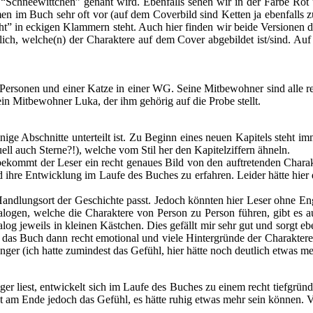
 “Schneewittchen” genant wird. Ebenfalls sehen wir in der Farbe Rot
n im Buch sehr oft vor (auf dem Coverbild sind Ketten ja ebenfalls zu
ht” in eckigen Klammern steht. Auch hier finden wir beide Versionen des
ich, welche(n) der Charaktere auf dem Cover abgebildet ist/sind. Auf
ersonen und einer Katze in einer WG. Seine Mitbewohner sind alle rech
n Mitbewohner Luka, der ihm gehörig auf die Probe stellt.
ige Abschnitte unterteilt ist. Zu Beginn eines neuen Kapitels steht imm
ell auch Sterne?!), welche vom Stil her den Kapitelziffern ähneln.
 so bekommt der Leser ein recht genaues Bild von den auftretenden Chara
und ihre Entwicklung im Laufe des Buches zu erfahren. Leider hätte hi
dlungsort der Geschichte passt. Jedoch könnten hier Leser ohne En
alogen, welche die Charaktere von Person zu Person führen, gibt es
ialog jeweils in kleinen Kästchen. Dies gefällt mir sehr gut und sorgt 
das Buch dann recht emotional und viele Hintergründe der Charaktere 
ger (ich hatte zumindest das Gefühl, hier hätte noch deutlich etwas 
ger liest, entwickelt sich im Laufe des Buches zu einem recht tiefgrün
t am Ende jedoch das Gefühl, es hätte ruhig etwas mehr sein können. Vo