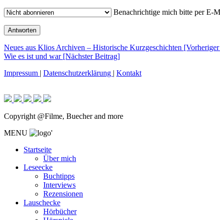
Benachrichtige mich bitte per E-
Beitragsnavigation
Neues aus Klios Archiven – Historische Kurzgeschichten [Vorheriger
Wie es ist und war
[Nächster Beitrag]
Impressum
|
Datenschutzerklärung
|
Kontakt
Copyright @Filme, Buecher and more
MENU
'
Startseite
Über mich
Leseecke
Buchtipps
Interviews
Rezensionen
Lauschecke
Hörbücher