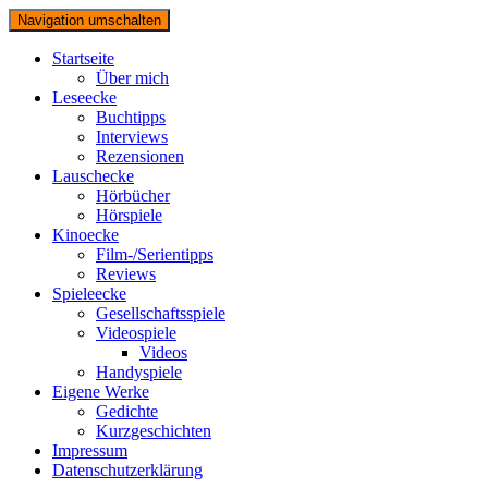
Navigation umschalten
Startseite
Über mich
Leseecke
Buchtipps
Interviews
Rezensionen
Lauschecke
Hörbücher
Hörspiele
Kinoecke
Film-/Serientipps
Reviews
Spieleecke
Gesellschaftsspiele
Videospiele
Videos
Handyspiele
Eigene Werke
Gedichte
Kurzgeschichten
Impressum
Datenschutzerklärung