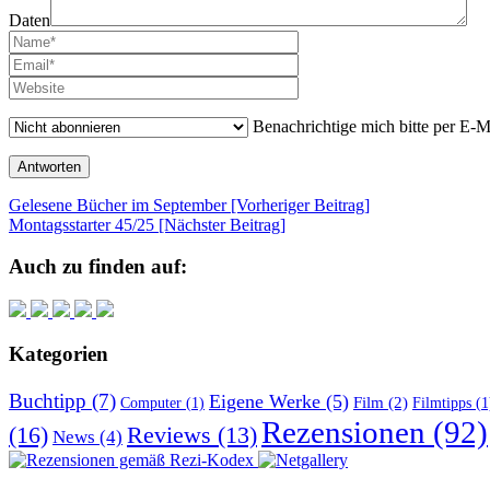
Daten
Benachrichtige mich bitte per E-
Beitragsnavigation
Gelesene Bücher im September [Vorheriger Beitrag]
Montagsstarter 45/25
[Nächster Beitrag]
Auch zu finden auf:
Kategorien
Buchtipp
(7)
Eigene Werke
(5)
Film
(2)
Computer
(1)
Filmtipps
(1
Rezensionen
(92)
(16)
Reviews
(13)
News
(4)