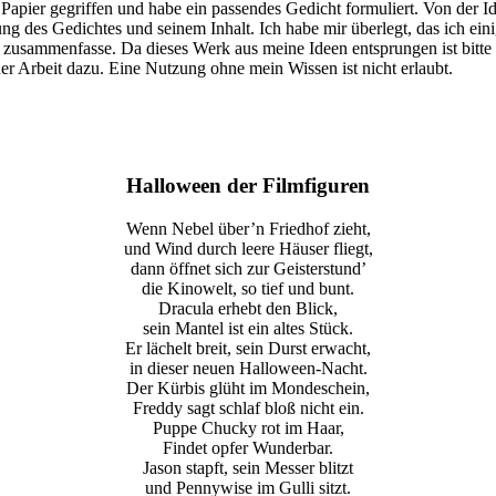
apier gegriffen und habe ein passendes Gedicht formuliert. Von der Id
rung des Gedichtes und seinem Inhalt. Ich habe mir überlegt, das ich e
 zusammenfasse. Da dieses Werk aus meine Ideen entsprungen ist bitte i
er Arbeit dazu. Eine Nutzung ohne mein Wissen ist nicht erlaubt.
Halloween der Filmfiguren
Wenn Nebel über’n Friedhof zieht,
und Wind durch leere Häuser fliegt,
dann öffnet sich zur Geisterstund’
die Kinowelt, so tief und bunt.
Dracula erhebt den Blick,
sein Mantel ist ein altes Stück.
Er lächelt breit, sein Durst erwacht,
in dieser neuen Halloween-Nacht.
Der Kürbis glüht im Mondeschein,
Freddy sagt schlaf bloß nicht ein.
Puppe Chucky rot im Haar,
Findet opfer Wunderbar.
Jason stapft, sein Messer blitzt
und Pennywise im Gulli sitzt.