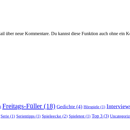
Mail über neue Kommentare. Du kannst diese Funktion auch ohne ein 
Freitags-Füller
(18)
Interview
Gedichte
(4)
)
Hörspiele
(1)
Top 3
(3)
Spieleecke
(2)
Serie
(1)
Serientipps
(1)
Spieletest
(1)
Uncategoriz