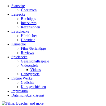
Startseite
Über mich
Leseecke
Buchtipps
Interviews
Rezensionen
Lauschecke
Hörbücher
Hörspiele
Kinoecke
Film-/Serientipps
Reviews
Spieleecke
Gesellschaftsspiele
Videospiele
Videos
Handyspiele
Eigene Werke
Gedichte
Kurzgeschichten
Impressum
Datenschutzerklärung