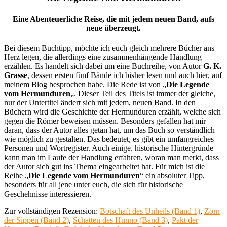
Eine Abenteuerliche Reise, die mit jedem neuen Band, aufs
neue überzeugt.
Bei diesem Buchtipp, möchte ich euch gleich mehrere Bücher ans
Herz legen, die allerdings eine zusammenhängende Handlung
erzählen. Es handelt sich dabei um eine Buchreihe, von Autor
G. K.
Grasse
, dessen ersten fünf Bände ich bisher lesen und auch hier, auf
meinem Blog besprochen habe. Die Rede ist von „
Die Legende
vom Hermunduren
„. Dieser Teil des Titels ist immer der gleiche,
nur der Untertitel ändert sich mit jedem, neuen Band. In den
Büchern wird die Geschichte der Hermunduren erzählt, welche sich
gegen die Römer beweisen müssen. Besonders gefallen hat mir
daran, dass der Autor alles getan hat, um das Buch so verständlich
wie möglich zu gestalten. Das bedeutet, es gibt ein umfangreiches
Personen und Wortregister. Auch einige, historische Hintergründe
kann man im Laufe der Handlung erfahren, woran man merkt, dass
der Autor sich gut ins Thema eingearbeitet hat. Für mich ist die
Reihe „
Die Legende vom Hermunduren
“ ein absoluter Tipp,
besonders für all jene unter euch, die sich für historische
Geschehnisse interessieren.
Zur vollständigen Rezension:
Botschaft des Unheils (Band 1)
,
Zorn
der Sippen (Band 2)
,
Schatten des Hunno (Band 3)
,
Pakt der