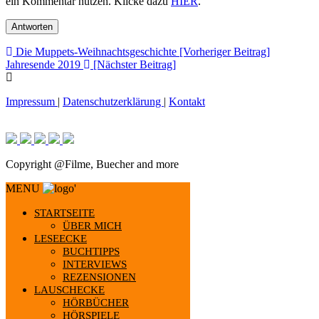
ein Kommentar nutzen. Klicke dazu
HIER
.
Beitragsnavigation
Die Muppets-Weihnachtsgeschichte [Vorheriger Beitrag]
Jahresende 2019
[Nächster Beitrag]
Impressum
|
Datenschutzerklärung
|
Kontakt
Copyright @Filme, Buecher and more
MENU
'
STARTSEITE
ÜBER MICH
LESEECKE
BUCHTIPPS
INTERVIEWS
REZENSIONEN
LAUSCHECKE
HÖRBÜCHER
HÖRSPIELE