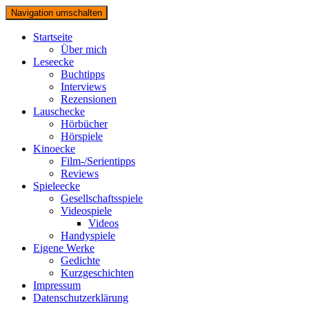
Navigation umschalten
Startseite
Über mich
Leseecke
Buchtipps
Interviews
Rezensionen
Lauschecke
Hörbücher
Hörspiele
Kinoecke
Film-/Serientipps
Reviews
Spieleecke
Gesellschaftsspiele
Videospiele
Videos
Handyspiele
Eigene Werke
Gedichte
Kurzgeschichten
Impressum
Datenschutzerklärung