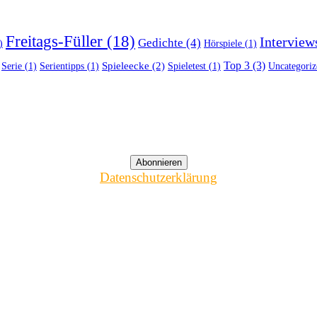
Freitags-Füller
(18)
Interview
Gedichte
(4)
)
Hörspiele
(1)
Top 3
(3)
Spieleecke
(2)
Serie
(1)
Serientipps
(1)
Spieletest
(1)
Uncategoriz
Datenschutzerklärung