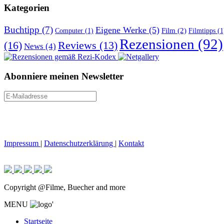
Kategorien
Buchtipp
(7)
Eigene Werke
(5)
Film
(2)
Computer
(1)
Filmtipps
(1
Rezensionen
(92)
(16)
Reviews
(13)
News
(4)
Abonniere meinen Newsletter
Impressum
|
Datenschutzerklärung
|
Kontakt
Copyright @Filme, Buecher and more
MENU
'
Startseite