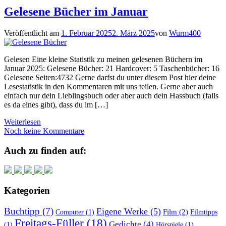
Gelesene Bücher im Januar
Veröffentlicht am
1. Februar 2025
2. März 2025
von
Wurm400
Gelesen Eine kleine Statistik zu meinen gelesenen Büchern im
Januar 2025: Gelesene Bücher: 21 Hardcover: 5 Taschenbücher: 16
Gelesene Seiten:4732 Gerne darfst du unter diesem Post hier deine
Lesestatistik in den Kommentaren mit uns teilen. Gerne aber auch
einfach nur dein Lieblingsbuch oder aber auch dein Hassbuch (falls
es da eines gibt), dass du im […]
Weiterlesen
Noch keine Kommentare
Auch zu finden auf:
Kategorien
Buchtipp
(7)
Eigene Werke
(5)
Film
(2)
Computer
(1)
Filmtipps
Freitags-Füller
(18)
Gedichte
(4)
(1)
Hörspiele
(1)