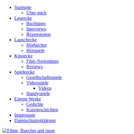
Startseite
Über mich
Leseecke
Buchtipps
Interviews
Rezensionen
Lauschecke
Hörbücher
Hörspiele
Kinoecke
Film-/Serientipps
Reviews
Spieleecke
Gesellschaftsspiele
Videospiele
Videos
Handyspiele
Eigene Werke
Gedichte
Kurzgeschichten
Impressum
Datenschutzerklärung