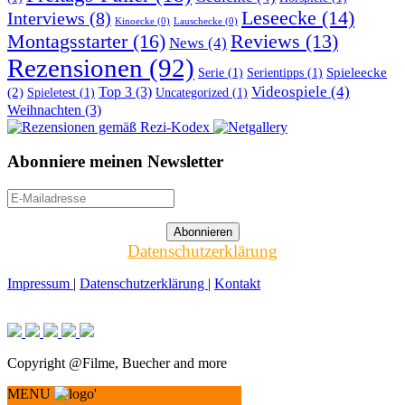
Leseecke
(14)
Interviews
(8)
Kinoecke
(0)
Lauschecke
(0)
Montagsstarter
(16)
Reviews
(13)
News
(4)
Rezensionen
(92)
Spieleecke
Serie
(1)
Serientipps
(1)
Top 3
(3)
Videospiele
(4)
(2)
Spieletest
(1)
Uncategorized
(1)
Weihnachten
(3)
Abonniere meinen Newsletter
Datenschutzerklärung
Impressum
|
Datenschutzerklärung
|
Kontakt
Copyright @Filme, Buecher and more
MENU
'