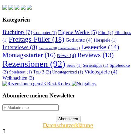
Kategorien
Buchtipp
(7)
Eigene Werke
(5)
Film
(2)
Computer
(1)
Filmtipps
Freitags-Füller
(18)
Gedichte
(4)
(1)
Hörspiele
(1)
Leseecke
(14)
Interviews
(8)
Kinoecke
(0)
Lauschecke
(0)
Montagsstarter
(16)
Reviews
(13)
News
(4)
Rezensionen
(92)
Spieleecke
Serie
(1)
Serientipps
(1)
Top 3
(3)
Videospiele
(4)
(2)
Spieletest
(1)
Uncategorized
(1)
Weihnachten
(3)
Abonniere meinen Newsletter
Datenschutzerklärung