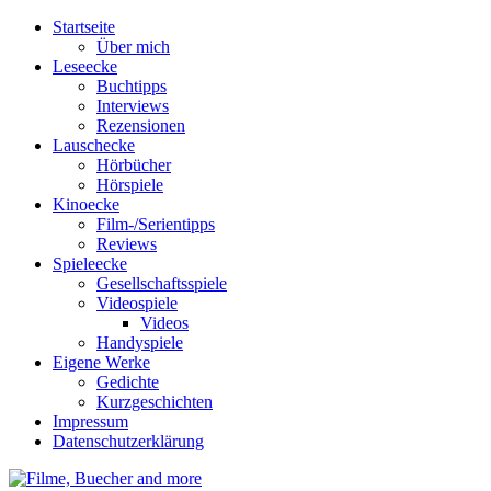
Startseite
Über mich
Leseecke
Buchtipps
Interviews
Rezensionen
Lauschecke
Hörbücher
Hörspiele
Kinoecke
Film-/Serientipps
Reviews
Spieleecke
Gesellschaftsspiele
Videospiele
Videos
Handyspiele
Eigene Werke
Gedichte
Kurzgeschichten
Impressum
Datenschutzerklärung