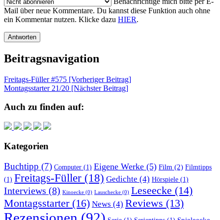
Benachrichtige mich bitte per E-
Mail über neue Kommentare. Du kannst diese Funktion auch ohne
ein Kommentar nutzen. Klicke dazu
HIER
.
Beitragsnavigation
Freitags-Füller #575 [Vorheriger Beitrag]
Montagsstarter 21/20
[Nächster Beitrag]
Auch zu finden auf:
Kategorien
Buchtipp
(7)
Eigene Werke
(5)
Film
(2)
Computer
(1)
Filmtipps
Freitags-Füller
(18)
Gedichte
(4)
(1)
Hörspiele
(1)
Leseecke
(14)
Interviews
(8)
Kinoecke
(0)
Lauschecke
(0)
Montagsstarter
(16)
Reviews
(13)
News
(4)
Rezensionen
(92)
Spieleecke