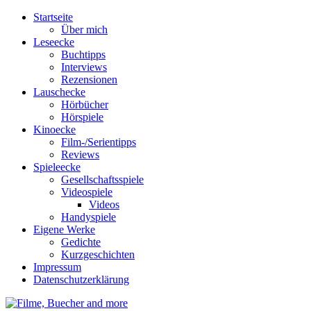
Startseite
Über mich
Leseecke
Buchtipps
Interviews
Rezensionen
Lauschecke
Hörbücher
Hörspiele
Kinoecke
Film-/Serientipps
Reviews
Spieleecke
Gesellschaftsspiele
Videospiele
Videos
Handyspiele
Eigene Werke
Gedichte
Kurzgeschichten
Impressum
Datenschutzerklärung