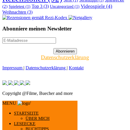
Serie
(1)
Serientipps
(1)
Top 3
(3)
Videospiele
(4)
(2)
Spieletest
(1)
Uncategorized
(1)
Weihnachten
(3)
Abonniere meinen Newsletter
Datenschutzerklärung
Impressum
|
Datenschutzerklärung
|
Kontakt
Copyright @Filme, Buecher and more
MENU
'
STARTSEITE
ÜBER MICH
LESEECKE
BUCHTIPPS