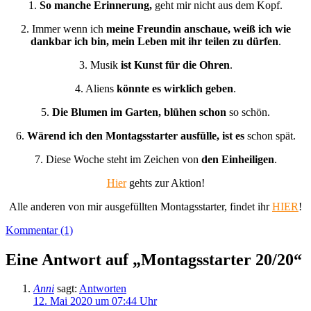
1.
So manche Erinnerung,
geht mir nicht aus dem Kopf.
2. Immer wenn ich
meine Freundin anschaue, weiß ich wie
dankbar ich bin, mein Leben mit ihr teilen zu dürfen
.
3. Musik
ist Kunst für die Ohren
.
4. Aliens
könnte es wirklich geben
.
5.
Die Blumen im Garten, blühen schon
so schön.
6.
Wärend ich den Montagsstarter ausfülle, ist es
schon spät.
7. Diese Woche steht im Zeichen von
den Einheiligen
.
Hier
gehts zur Aktion!
Alle anderen von mir ausgefüllten Montagsstarter, findet ihr
HIER
!
Kommentar (1)
Eine Antwort auf „Montagsstarter 20/20“
Anni
sagt:
Antworten
12. Mai 2020 um 07:44 Uhr